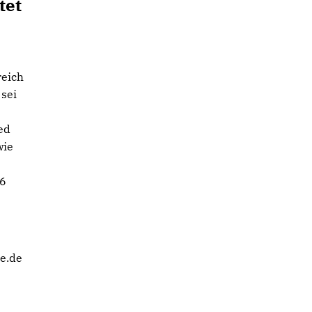
tet
eich
sei
ed
wie
36
e.de